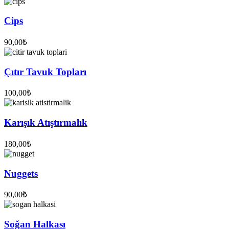
Cips
90,00
₺
Çıtır Tavuk Topları
100,00
₺
Karışık Atıştırmalık
180,00
₺
Nuggets
90,00
₺
Soğan Halkası