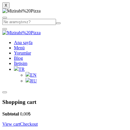
X
Ana sayfa
Menü
Yorumlar
Blog
İletişim
TR
EN
RU
Shopping cart
Subtotal
0,00
₺
View cart
Checkout