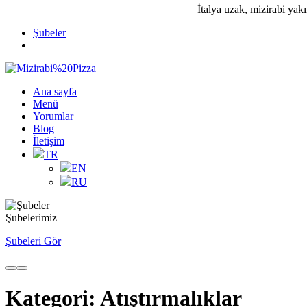
İtalya uzak, mizirabi yakı
Şubeler
Ana sayfa
Menü
Yorumlar
Blog
İletişim
TR
EN
RU
Şubelerimiz
Şubeleri Gör
Kategori:
Atıştırmalıklar