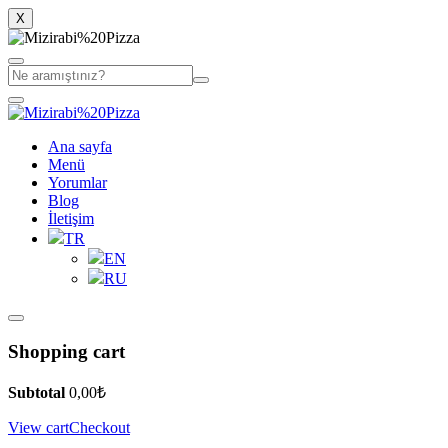
X
Ana sayfa
Menü
Yorumlar
Blog
İletişim
TR
EN
RU
Shopping cart
Subtotal
0,00
₺
View cart
Checkout