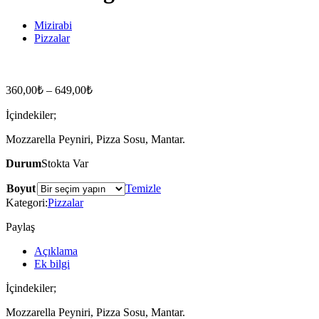
Mizirabi
Pizzalar
Pizza Funghi
360,00
₺
–
649,00
₺
İçindekiler;
Mozzarella Peyniri, Pizza Sosu, Mantar.
Durum
Stokta Var
Boyut
Temizle
Kategori:
Pizzalar
Paylaş
Açıklama
Ek bilgi
İçindekiler;
Mozzarella Peyniri, Pizza Sosu, Mantar.