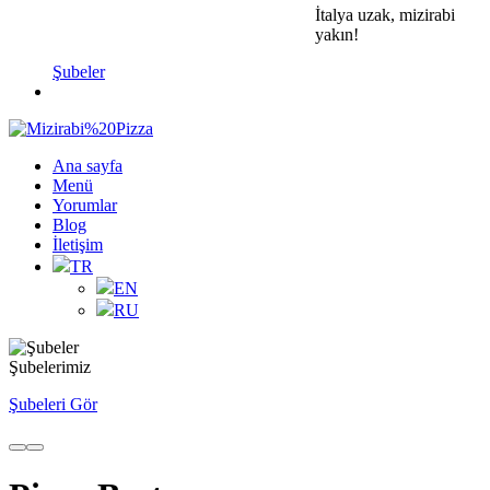
İtalya uzak, mizirabi
yakın!
Şubeler
Ana sayfa
Menü
Yorumlar
Blog
İletişim
TR
EN
RU
Şubelerimiz
Şubeleri Gör