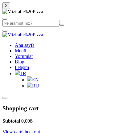
X
Ana sayfa
Menü
Yorumlar
Blog
İletişim
TR
EN
RU
Shopping cart
Subtotal
0,00
₺
View cart
Checkout