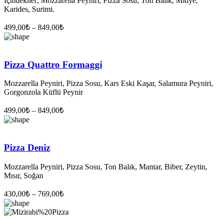
İçindekiler; Mozzarella Peyniri, Pizza Sosu, Ton Balık, Midye,
Karides, Surimi.
499,00
₺
–
849,00
₺
Pizza Quattro Formaggi
Mozzarella Peyniri, Pizza Sosu, Kars Eski Kaşar, Salamura Peyniri,
Gorgonzola Küflü Peynir
499,00
₺
–
849,00
₺
Pizza Deniz
Mozzarella Peyniri, Pizza Sosu, Ton Balık, Mantar, Biber, Zeytin,
Mısır, Soğan
430,00
₺
–
769,00
₺