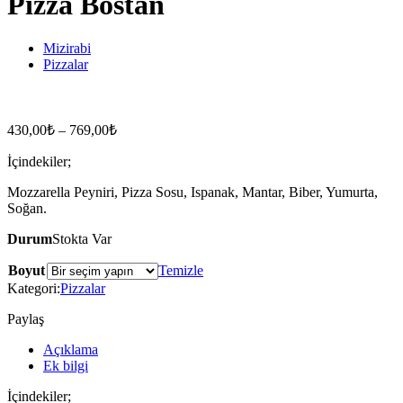
Pizza Bostan
Mizirabi
Pizzalar
Pizza Bostan
430,00
₺
–
769,00
₺
İçindekiler;
Mozzarella Peyniri, Pizza Sosu, Ispanak, Mantar, Biber, Yumurta,
Soğan.
Durum
Stokta Var
Boyut
Temizle
Kategori:
Pizzalar
Paylaş
Açıklama
Ek bilgi
İçindekiler;